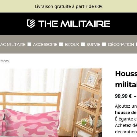
Livraison gratuite à partir de 60€
SAC MILITAIRE
ACCESSOIRE
BIJOUX
SURVIE
DÉCORATION
nfants
Houss
milit
99,99
€
Ajoutez un
housse de 
Élégante e
Achetez dè
décoratio