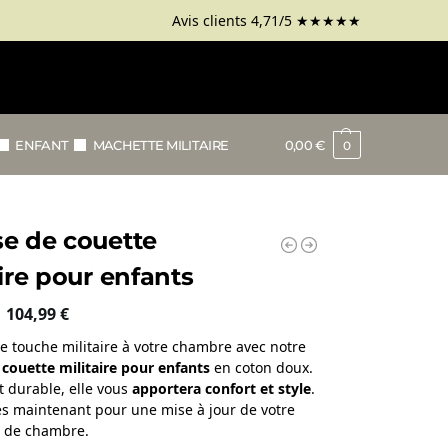
Avis clients 4,71/5
★★★★★
ENFANT
MACHETTE MILITAIRE
0,00
€
0
e de couette
aire pour enfants
–
104,99
€
e touche militaire à votre chambre avec notre
couette militaire pour enfants
en coton doux.
t durable, elle vous
apportera confort et style
.
s maintenant pour une mise à jour de votre
n de chambre.