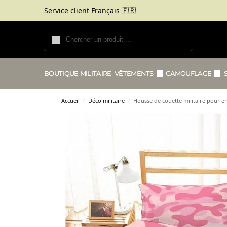
Service client Français 🇫🇷
Recherche
BOUTIQUE MILITAIRE
VÊTEMENTS
CAMOUFLAGE
Accueil
Déco militaire
Housse de couette militaire pour e
/
/